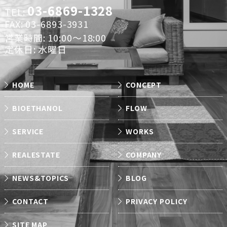
03-6869-1328
TEL:
FAX: 03-6893-3931
営業時間: 10:00～18:00
定休日: 水曜日
HOME
CONCEPT
BIOETHANOL
FLOW
SERVICE
WORKS
REALESTATE
COMPANY
NEWS&TOPICS
BLOG
CONTACT
PRIVACY POLICY
SITE MAP