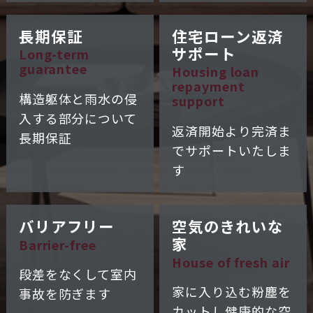
長期保証
住宅ローン返済
サポート
Long-term
guarantee
Housing loan
repayment
構造躯体と雨水の
侵
support
入する部分について
返済開始より完済ま
長期保証
で
サポートいたしま
す
バリアフリー
空気の
きれいな
家
Barrier-free
House of fresh air
段差をなくして
室内
家に入り込む粉塵を
事故を防ぎます
カットし健康的な
空