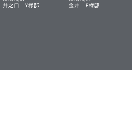
井之口 Y様邸
金井 F様邸
2025/12/09
2025/11/27
押越 N様邸
中下条 O様邸
ブログ一覧
07
23
北杜市須玉町 M様邸
2026