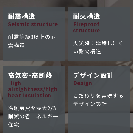
耐震構造
耐火構造
Seismic structure
Fireproof
structure
耐震等級3以上の
耐
火災時に延焼しにく
震構造
い
耐火構造
高気密･高断熱
デザイン設計
High
Design
airtightness/
high
heat insulation
こだわりを実現する
デザイン設計
冷暖房費を
最大2/3
削減の
省エネルギー
住宅