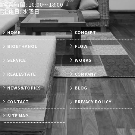
営業時間: 10:00～18:00
定休日: 水曜日
HOME
CONCEPT
BIOETHANOL
FLOW
SERVICE
WORKS
REALESTATE
COMPANY
NEWS&TOPICS
BLOG
CONTACT
PRIVACY POLICY
SITE MAP