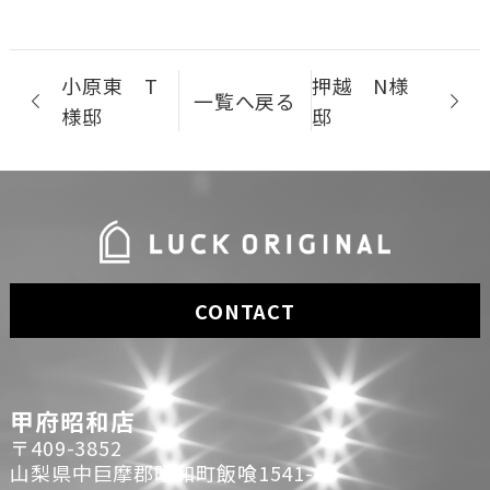
小原東 T
押越 N様
一覧へ戻る
様邸
邸
CONTACT
甲府昭和店
〒409-3852
山梨県中巨摩郡昭和町飯喰1541-1