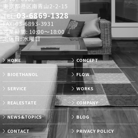
東京都港区南青山2-2-15
03-6869-1328
TEL:
FAX: 03-6893-3931
営業時間: 10:00～18:00
定休日: 水曜日
HOME
CONCEPT
BIOETHANOL
FLOW
SERVICE
WORKS
REALESTATE
COMPANY
NEWS&TOPICS
BLOG
CONTACT
PRIVACY POLICY