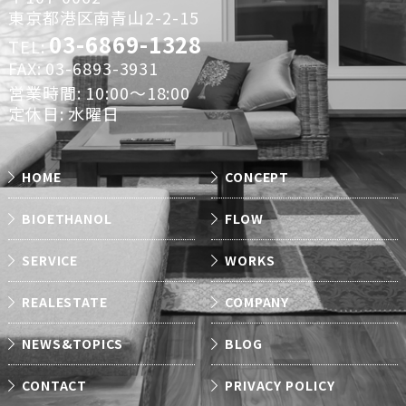
東京都港区南青山2-2-15
03-6869-1328
TEL:
FAX: 03-6893-3931
営業時間: 10:00～18:00
定休日: 水曜日
HOME
CONCEPT
BIOETHANOL
FLOW
SERVICE
WORKS
REALESTATE
COMPANY
NEWS&TOPICS
BLOG
CONTACT
PRIVACY POLICY