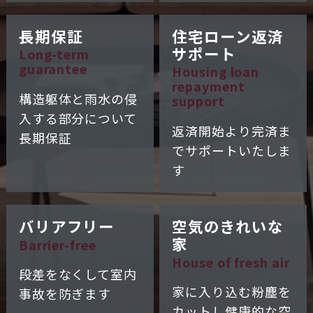
長期保証
住宅ローン返済
サポート
Long-term
guarantee
Housing loan
repayment
構造躯体と雨水の
侵
support
入する部分について
返済開始より完済ま
長期保証
で
サポートいたしま
す
バリアフリー
空気の
きれいな
家
Barrier-free
House of fresh air
段差をなくして
室内
家に入り込む粉塵を
事故を防ぎます
カットし健康的な
空