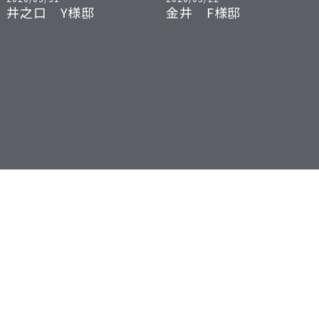
井之口 Y様邸
金井 F様邸
2025/12/09
2025/11/27
押越 N様邸
中下条 O様邸
ブログ一覧
07
23
北杜市須玉町 M様邸
2026