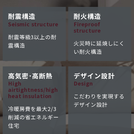
耐震構造
耐火構造
Seismic structure
Fireproof
structure
耐震等級3以上の
耐
火災時に延焼しにく
震構造
い
耐火構造
高気密･高断熱
デザイン設計
High
Design
airtightness/
high
heat insulation
こだわりを実現する
デザイン設計
冷暖房費を
最大2/3
削減の
省エネルギー
住宅